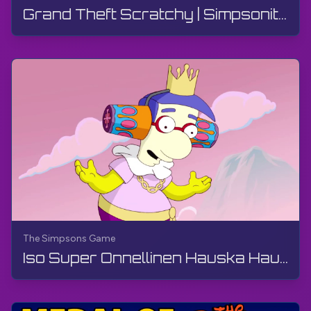
Grand Theft Scratchy | Simpsonit-peli | PS3, Suora lähetys
The Simpsons Game
Iso Super Onnellinen Hauska Hauska Peli | Simpsonit Peli | PS3, Suora Lähetys