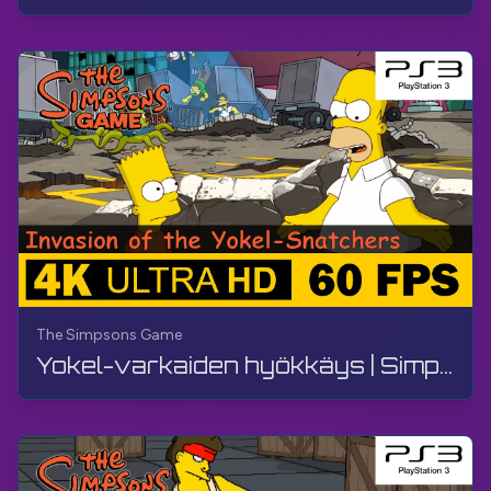
The Simpsons Game
Yokel-varkaiden hyökkäys | Simpsonit-peli | Peliohje, ei kommenttia, PS3