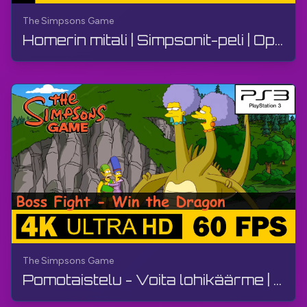
The Simpsons Game
Homerin mitali | Simpsonit-peli | Opas, ei kommenttia, PS3
The Simpsons Game
Pomotaistelu - Voita lohikäärme | Simpsonit-peli | Opas, ilman kommentteja, PS3