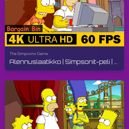
The Simpsons Game
Alennuslaatikko | Simpsonit-peli | Peliohjeet, ei kommenttia, PS3