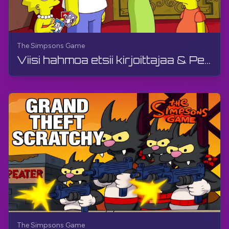
The Simpsons Game
Viisi hahmoa etsii kirjoittajaa & Pelin loppu | The Simpsons -peli | PS3, Suora lähetys
The Simpsons Game