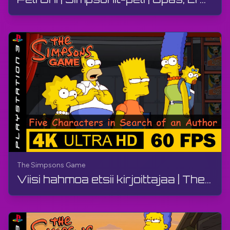
The Simpsons Game
Viisi hahmoa etsii kirjoittajaa | The Simpsons -peli | Opas, ilman kommentteja, PS3