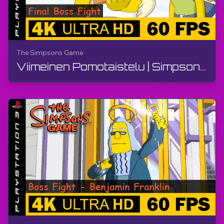
The Simpsons Game
Viimeinen Pomotaistelu | Simpsonit-peli | Opas, Ilman Kommentteja, PS3