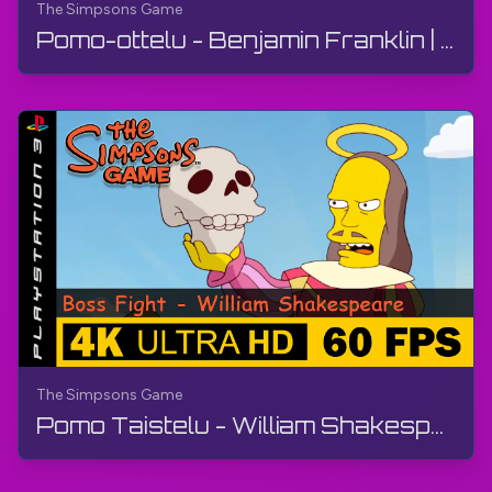
The Simpsons Game
Pomo-ottelu - Benjamin Franklin | Simpsonit-peli | Opas, ilman kommentteja, PS3
The Simpsons Game
Pomo Taistelu - William Shakespeare | Simpsonit Peli | Peliohje, Ilman Kommenttia, PS3