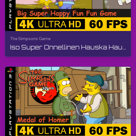
The Simpsons Game
Iso Super Onnellinen Hauska Hauska Peli | Simpsonit Peli | Peliohje, Ei Kommenttia, PS3