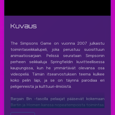
Kuvaus
The Simpsons Game on vuonna 2007 julkaistu
toimintaseikkailupeli, joka perustuu suosittuun
animaatiosarjaan. Pelissä seurataan Simpsonin
perheen seikkailuja Springfieldin kuvitteellisessa
kaupungissa, kun he ymmärtävät olevansa osa
videopeliä. Tämän itsearvostuksen teema kulkee
koko pelin läpi, ja se on täynnä parodiaa eri
peligenreistä ja kulttuuri-ilmiöistä.
Bargain Bin -tasolla pelaajat pääsevät kokemaan
Bartin ja Homen kanssa nopeatempoista toimintaa.
Tavoitteena on sulkea pelikonsolien romukasa, mikä