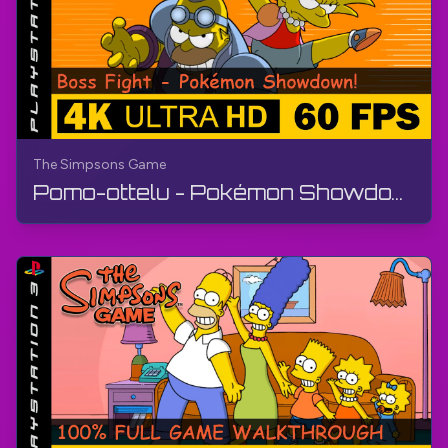
The Simpsons Game
Pomo-ottelu - Pokémon Showdown! | Simpsonit-peli | Opas, ilman kommentteja, PS3