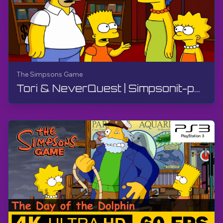
The Simpsons Game
Tori & NeverQuest | Simpsonit-peli | PS3, Suora lähetys