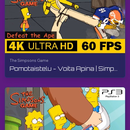
The Simpsons Game
Pomotaistelu - Voita Apina | Simpsonit-peli | Peliohje, Ei Kommenttia, PS3