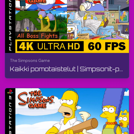
#TheGamerBayLetsPlay
The Simpsons Game
Kaikki pomotaistelut | Simpsonit-peli | Opas, ilman kommentteja, PS3