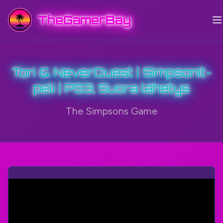
TheGamerBay
Tori & NeverQuest | Simpsonit-
peli | PS3, Suora lähetys
The Simpsons Game