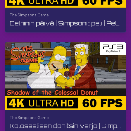
The Simpsons Game
Delfiinin päivä | Simpsonit peli | Peliohje, ei kommentteja, PS3
The Simpsons Game
Kolosaalisen donitsin varjo | Simpsonit-peli | Peliohje, ei kommenttia, PS3