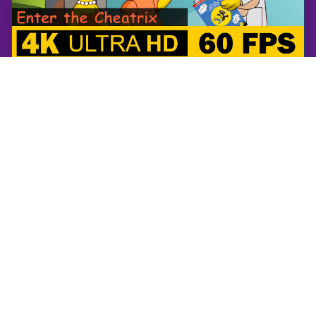
The Simpsons Game
Syö Cheatrix | The Simpsons -peli | Peliohje, Ei kommenttia, PS3