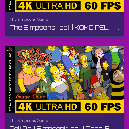
The Simpsons Game
The Simpsons -peli | KOKO PELI - Pelivideo, Ei kommenttia, PS3
The Simpsons Game
Peli Ohi | Simpsonit-peli | Opas, Ei Kommentaareja, PS3