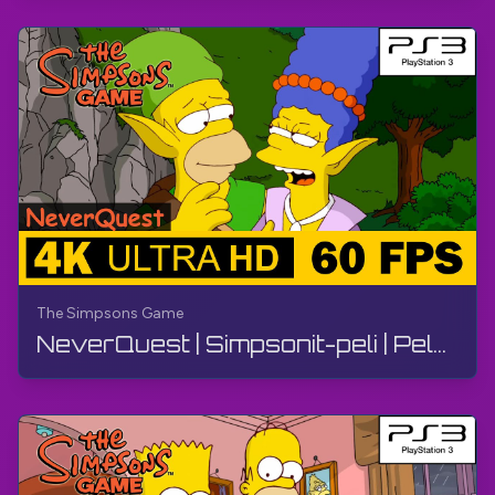
The Simpsons Game
NeverQuest | Simpsonit-peli | Pelaopas, ilman kommentteja, PS3